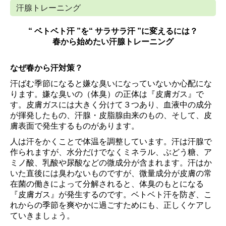
汗腺トレーニング
“ ベトベト汗 ”を“ サラサラ汗 ”に変えるには？
春から始めたい汗腺トレーニング
なぜ春から汗対策？
汗ばむ季節になると嫌な臭いになっていないか心配にな
ります。嫌な臭いの（体
臭）の正体は『皮膚ガス』で
す。皮膚ガスには大きく分けて３つあり、血液中の成
分
が揮発したもの、汗腺・皮脂腺由来のもの、そして、皮
膚表面で発生するものが
あります。
人は汗をかくことで体温を調整しています。汗は汗腺で
作られますが、水分だけ
でなくミネラル、ぶどう糖、ア
ミノ酸、乳酸や尿酸などの微成分が含まれます。汗
はか
いた直後には臭わないものですが、微量成分が皮膚の常
在菌の働きによって分
解されると、体臭のもとになる
『皮膚ガス』が発生するのです。ベトベト汗を防ぎ、
こ
れからの季節を爽やかに過ごすためにも、正しくケアし
ていきましょう。