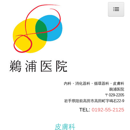
ホーム
院長挨拶
診療のご案内
生活習慣病
皮膚科
内科・消化器科・循環器科・皮膚科
腸活外来
鵜浦医院
〒029-2205
検査
岩手県陸前高田市高田町
字
鳴石22-9
TEL:
0192-55-2125
ドクターUの3分健康法
皮膚科
施設・設備紹介