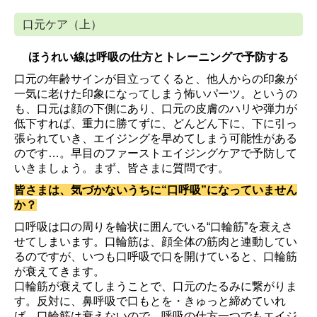
口元ケア（上）
ほうれい線は呼吸の仕方とトレーニングで予防する
口元の年齢サインが目立ってくると、他人からの印象が
一気に老けた印象になってしまう怖いパーツ。というの
も、口元は顔の下側にあり、口元の皮膚のハリや弾力が
低下すれば、重力に勝てずに、どんどん下に、下に引っ
張られていき、エイジングを早めてしまう可能性がある
のです…。早目のファーストエイジングケアで予防して
いきましょう。まず、皆さまに質問です。
皆さまは、気づかないうちに“口呼吸”になっていません
か？
口呼吸は口の周りを輪状に囲んでいる“口輪筋”を衰えさ
せてしまいます。口輪筋は、顔全体の筋肉と連動してい
るのですが、いつも口呼吸で口を開けていると、口輪筋
が衰えてきます。
口輪筋が衰えてしまうことで、口元のたるみに繋がりま
す。反対に、鼻呼吸で口もとを・きゅっと締めていれ
ば、口輪筋は衰えないので、呼吸の仕方一つでもエイジ