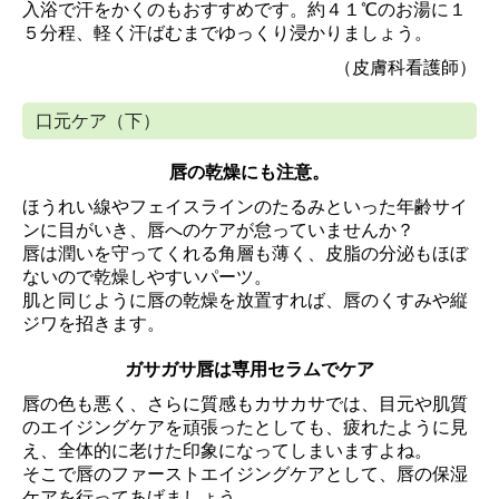
入浴で汗をかくの
もおすすめです。約４１℃のお湯に１
５分程、軽く汗ばむまでゆっくり浸かりましょう。
（皮膚科看護師）
口元ケア（下）
唇の乾燥にも注意。
ほうれい線やフェイスラインのたるみといった年齢サイ
ンに目がいき、唇へのケアが怠っていませんか？
唇は潤いを守ってくれる角層も薄く、皮脂の分泌もほぼ
ないので乾燥しやすいパーツ。
肌と同じように唇の乾燥を放置すれば、唇のくすみや縦
ジワを招きます。
ガサガサ唇は専用セラムでケア
唇の色も悪く、さらに質感もカサカサでは、目元や肌質
のエイジングケアを頑張ったとしても、疲れたように見
え、全体的に老けた印象になってしまいますよね。
そこで唇のファーストエイジングケアとして、唇の保湿
ケアを行ってあげましょう。