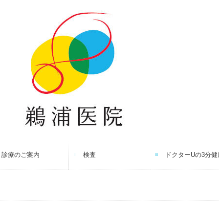
診療のご案内
検査
ドクターUの3分健
生活習慣病
皮膚科
腸活外来