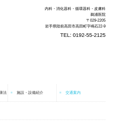
内科・消化器科・循環器科・皮膚科
鵜浦医院
〒029-2205
岩手県陸前高田市高田町
字
鳴石22-9
TEL: 0192-55-2125
康法
施設・設備紹介
交通案内