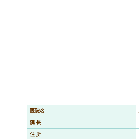
医院名
院 長
住 所