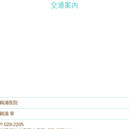
交通案内
鵜浦医院
鵜浦 章
〒029-2205